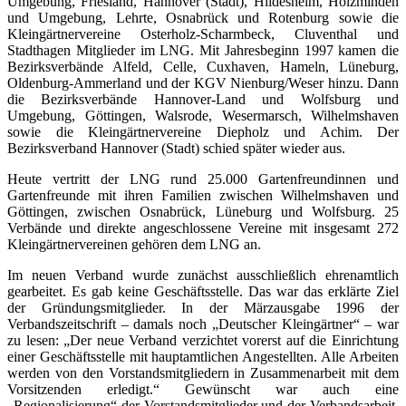
Umgebung, Friesland, Hannover (Stadt), Hildesheim, Holzminden
und Umgebung, Lehrte, Osnabrück und Rotenburg sowie die
Kleingärtnervereine Osterholz-Scharmbeck, Cluventhal und
Stadthagen Mitglieder im LNG. Mit Jahresbeginn 1997 kamen die
Bezirksverbände Alfeld, Celle, Cuxhaven, Hameln, Lüneburg,
Oldenburg-Ammerland und der KGV Nienburg/Weser hinzu. Dann
die Bezirksverbände Hannover-Land und Wolfsburg und
Umgebung, Göttingen, Walsrode, Wesermarsch, Wilhelmshaven
sowie die Kleingärtnervereine Diepholz und Achim. Der
Bezirksverband Hannover (Stadt) schied später wieder aus.
Heute vertritt der LNG rund 25.000 Gartenfreundinnen und
Gartenfreunde mit ihren Familien zwischen Wilhelmshaven und
Göttingen, zwischen Osnabrück, Lüneburg und Wolfsburg. 25
Verbände und direkte angeschlossene Vereine mit insgesamt 272
Kleingärtnervereinen gehören dem LNG an.
Im neuen Verband wurde zunächst ausschließlich ehrenamtlich
gearbeitet. Es gab keine Geschäftsstelle. Das war das erklärte Ziel
der Gründungsmitglieder. In der Märzausgabe 1996 der
Verbandszeitschrift – damals noch „Deutscher Kleingärtner“ – war
zu lesen: „Der neue Verband verzichtet vorerst auf die Einrichtung
einer Geschäftsstelle mit hauptamtlichen Angestellten. Alle Arbeiten
werden von den Vorstandsmitgliedern in Zusammenarbeit mit dem
Vorsitzenden erledigt.“ Gewünscht war auch eine
„Regionalisierung“ der Vorstandsmitglieder und der Verbandsarbeit,