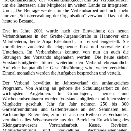
um die Interessen aller Mitglieder im weiten Lande zu integrieren.
Und: „Die Beiträge werden für die Verbandsarbeit und nicht mehr
nur zur „Selbstverwaltung der Organisation“ verwandt. Das hat bis
heute so Bestand.
Erst im Jahre 2001 wurde nach der Einweihung des neuen
Verbandshauses in der Grethe-Jürgens-Straße in Hannover eine
Mitarbeiterin, heute Anja Erlenbusch, in Teilzeit eingestellt. Sie
koordinierte zunächst die eingehende Post und verwaltete die
Unterlagen. Im Verbandshaus konnten von nun an auch die
Sitzungen des Vorstands abgehalten werden. Die heute sieben
Vorstandsmitglieder führen weiterhin den Verband ehrenamtlich.
Auf eine hauptamtliche Geschäftsführung wird weiter verzichtet.
Einmal monatlich werden die Aufgaben besprochen und verteilt.
Der Verband bewältigt im Jahresverlauf ein umfangreiches
Programm. Von Anfang an gehörte die Schulungsarbeit zu den
wichtigsten Angeboten. In Grundlagen-, Themen- und
Wochenendseminaren werden Vorstandsmitglieder und interessierte
Mitglieder geschult. Jahr für Jahr nehmen 250 bis 300
Gartenfreundinnen und Gartenfreunde an den Seminaren teil.
Fachkundige Referenten, zum Teil aus den Reihen des Verbandes,
vermitteln alles Wissenswerte aus den Bereichen Entwicklung des
Kleingartenwesens, Vorstandsarbeit, Kasse, Revision,
Mitgliederführung und -verwaltung, Pachtangelegenheiten,