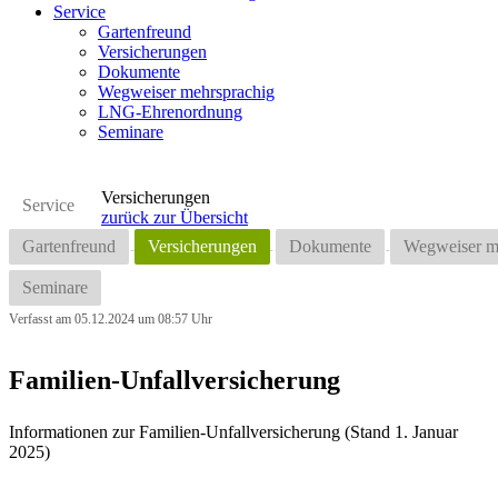
Service
Gartenfreund
Versicherungen
Dokumente
Wegweiser mehrsprachig
LNG-Ehrenordnung
Seminare
Versicherungen
Service
zurück zur Übersicht
Gartenfreund
Versicherungen
Dokumente
Wegweiser m
Seminare
Verfasst am 05.12.2024 um 08:57 Uhr
Familien-Unfallversicherung
Informationen zur Familien-Unfallversicherung (Stand 1. Januar
2025)